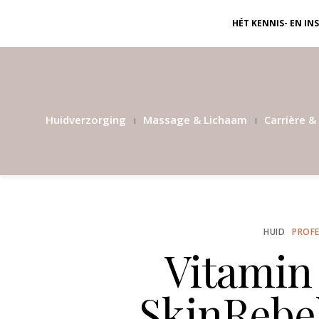
HÉT KENNIS- EN I
Huidverzorging
Massage & Lichaam
Carrière & 
HUID
PROFE
Vitamin
SkinRebe