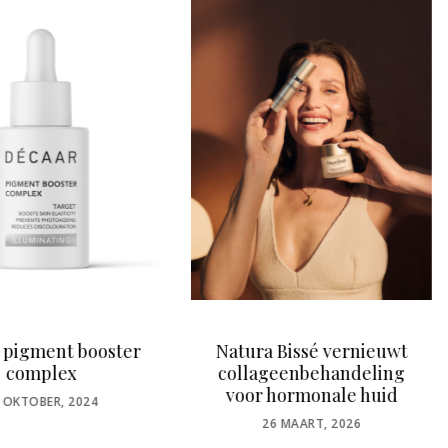
a Bissé vernieuwt
Le Gommage Corps Élat
ageenbehandeling
by Absolution
 hormonale huid
POSTED
19 SEPTEMBER, 2022
ON
POSTED
26 MAART, 2026
ON