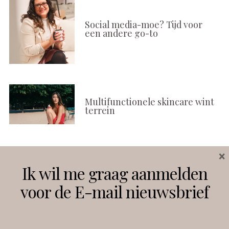
Social media-moe? Tijd voor
een andere go-to
Multifunctionele skincare wint
terrein
×
Volg ons
Ik wil me graag aanmelden
voor de E-mail nieuwsbrief
Instagram
Facebook