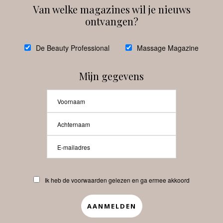
Van welke magazines wil je nieuws
ontvangen?
@
debeautyprofessional
De Beauty Professional
Massage Magazine
Mijn gegevens
Laat meer posts zien
Beauty-Pro.nl
Ik heb de voorwaarden gelezen en ga ermee akkoord
Vacatures
Abonneren
Contact
Privacyverklaring
APP
Copyrights © 2025 Beauty Pro. All Rights Reserved.