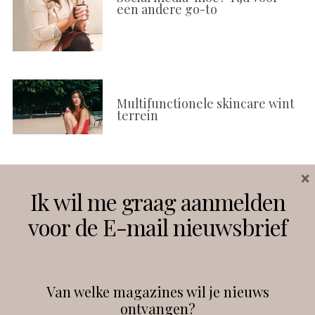
een andere go-to
Multifunctionele skincare wint
terrein
×
Volg ons
Ik wil me graag aanmelden
voor de E-mail nieuwsbrief
Instagram
Facebook
Van welke magazines wil je nieuws
ontvangen?