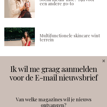
een andere go-to
Multifunctionele skincare wint
terrein
×
Volg ons
Ik wil me graag aanmelden
voor de E-mail nieuwsbrief
Instagram
Facebook
Van welke magazines wil je nieuws
ontvangen?