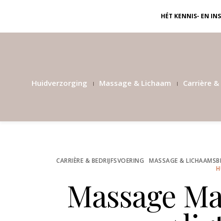
HÉT KENNIS- EN I
Huidverzorging
Massage & Lichaam
Carrière & 
CARRIÈRE & BEDRIJFSVOERING
MASSAGE & LICHAAMSB
H
Massage Mag