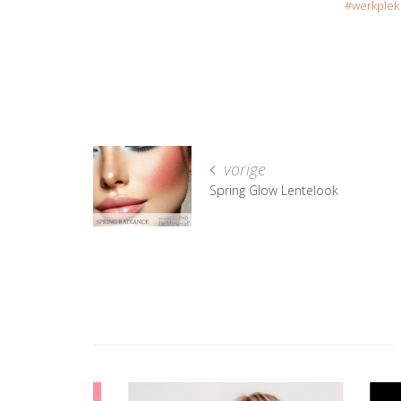
werkplek
vorige
Spring Glow Lentelook