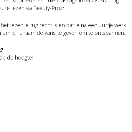
hten voor iedereen die massage inzet als krachtig
 te lezen via Beauty-Pro.nl!
het lezen je rug recht is en dat je na een uurtje werk
 om je lichaam de kans te geven om te ontspannen.
t?
d op de hoogte!