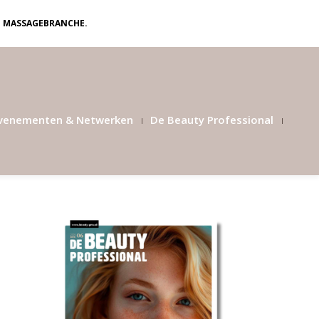
N MASSAGEBRANCHE.
venementen & Netwerken
De Beauty Professional