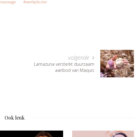
 massage
werkplezier
volgende
Lamazuna versterkt duurzaam
aanbod van Maquis
Ook leuk