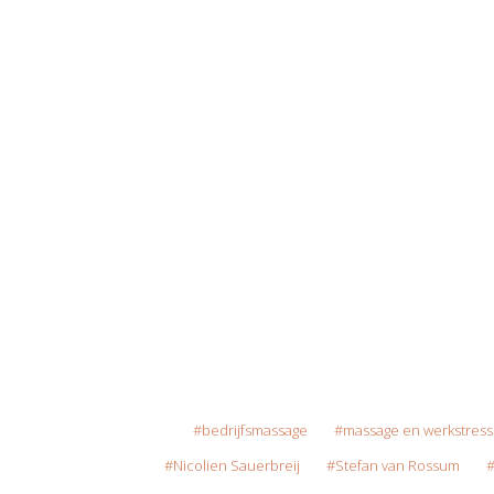
bedrijfsmassage
massage en werkstress
Nicolien Sauerbreij
Stefan van Rossum