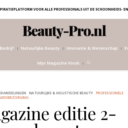
NSPIRATIEPLATFORM VOOR ALLE PROFESSIONALS UIT DE SCHOONHEIDS- E
Beauty-Pro.nl
Bedrijf
Natuurlijke Beauty
Innovatie & Wetenschap
E
Mijn Magazine Kiosk
EHANDELINGEN
NATUURLIJKE & HOLISTISCHE BEAUTY
PROFESSIONELE
UIDVERZORGING
azine editie 2-