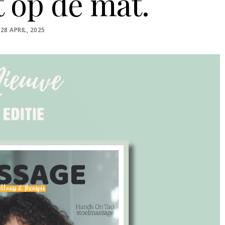
t op de mat.
POSTED
28 APRIL, 2025
ON