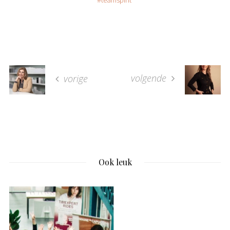
teamspirit
volgende
vorige
Ook leuk