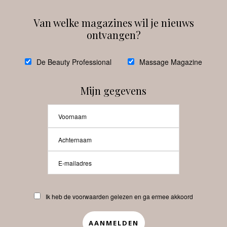
Van welke magazines wil je nieuws
ontvangen?
@
debeautyprofessional
De Beauty Professional
Massage Magazine
Mijn gegevens
Laat meer posts zien
Beauty-Pro.nl
Ik heb de voorwaarden gelezen en ga ermee akkoord
Vacatures
Abonneren
Contact
Privacyverklaring
APP