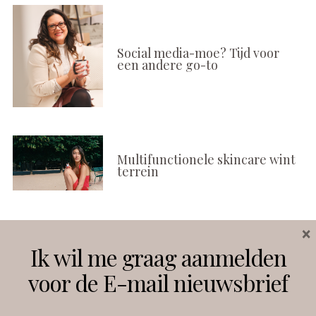
Social media-moe? Tijd voor
een andere go-to
Multifunctionele skincare wint
terrein
×
Volg ons
Ik wil me graag aanmelden
voor de E-mail nieuwsbrief
Instagram
Facebook