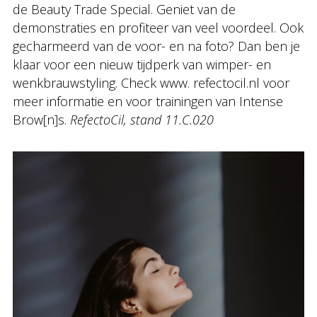
de Beauty Trade Special. Geniet van de
demonstraties en profiteer van veel voordeel. Ook
gecharmeerd van de voor- en na foto? Dan ben je
klaar voor een nieuw tijdperk van wimper- en
wenkbrauwstyling. Check www. refectocil.nl voor
meer informatie en voor trainingen van Intense
Brow[n]s.
RefectoCil, stand 11.C.020