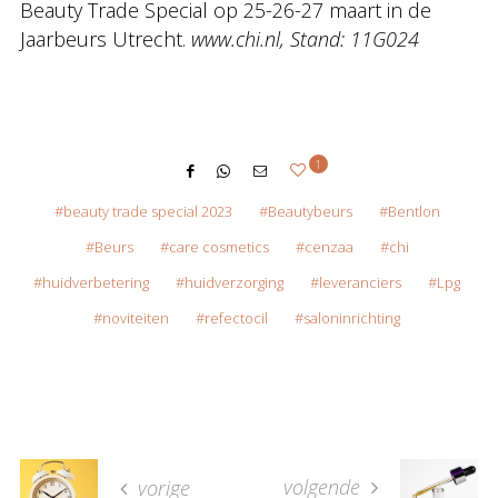
Beauty Trade Special op 25-26-27 maart in de
Jaarbeurs Utrecht.
www.chi.nl, Stand: 11G024
1
beauty trade special 2023
Beautybeurs
Bentlon
Beurs
care cosmetics
cenzaa
chi
huidverbetering
huidverzorging
leveranciers
Lpg
noviteiten
refectocil
saloninrichting
volgende
vorige