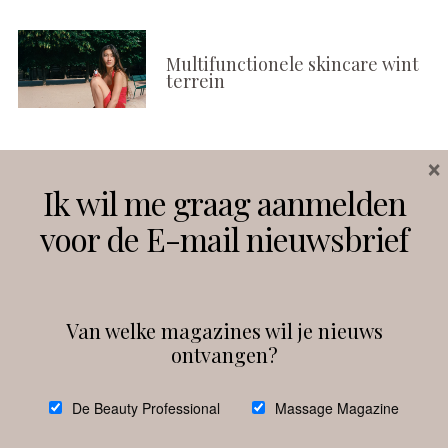
Multifunctionele skincare wint
terrein
×
Volg ons
Ik wil me graag aanmelden
voor de E-mail nieuwsbrief
Instagram
Facebook
Van welke magazines wil je nieuws
ontvangen?
@
debeautyprofessional
De Beauty Professional
Massage Magazine