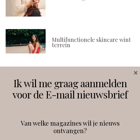
Multifunctionele skincare wint
terrein
×
Volg ons
Ik wil me graag aanmelden
voor de E-mail nieuwsbrief
Instagram
Facebook
Van welke magazines wil je nieuws
ontvangen?
@
debeautyprofessional