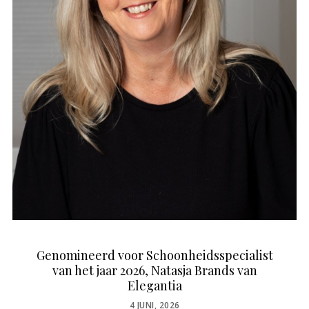
Genomineerd voor Schoonheidsspecialist
van het jaar 2026, Natasja Brands van
Elegantia
POSTED
4 JUNI, 2026