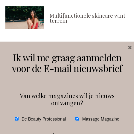
Multifunctionele skincare wint
terrein
×
Volg ons
Ik wil me graag aanmelden
voor de E-mail nieuwsbrief
Instagram
Facebook
Van welke magazines wil je nieuws
ontvangen?
@
debeautyprofessional
De Beauty Professional
Massage Magazine