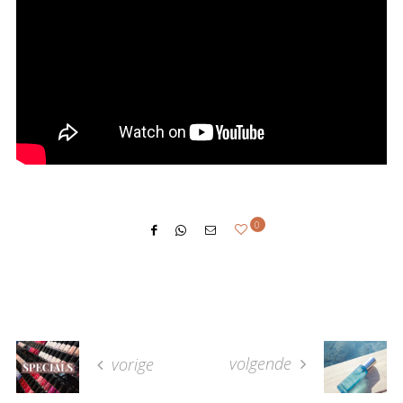
0
volgende
vorige