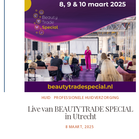
HUID
PROFESSIONELE HUIDVERZORGING
Live van BEAUTY TRADE SPECIAL
in Utrecht
POSTED
8 MAART, 2025
ON