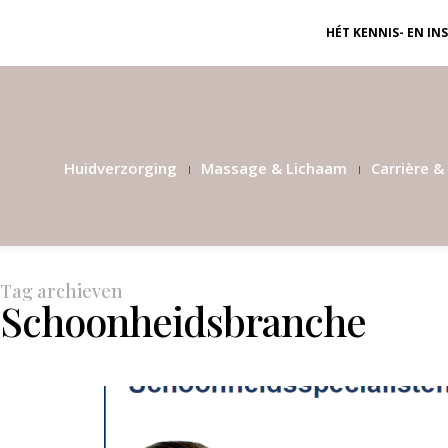
HÉT KENNIS- EN I
Huidverzorging
Massage & Lichaam
Carrière & 
Tag archieven
Schoonheidsbranche