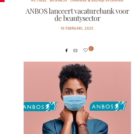
ACTUEEL
BUSINESS
CARRIÈRE & BEDRIJFSVOERING
ANBOS lanceert vacaturebank voor
de beautysector
POSTED
10 FEBRUARI, 2025
ON
0