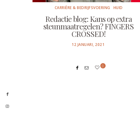
CARRIÈRE & BEDRIJFSVOERING
HUID
Redactie blog: Kans op extra
steunmaatregelen? FINGERS
CROSSED!
POSTED
12 JANUARI, 2021
ON
0