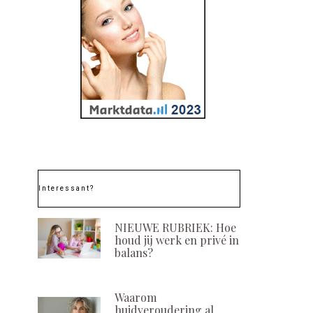
Interessant?
NIEUWE RUBRIEK: Hoe
houd jij werk en privé in
balans?
Waarom
huidveroudering al