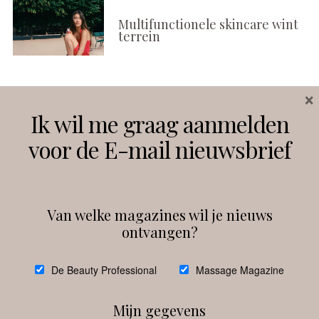
Multifunctionele skincare wint
terrein
×
Volg ons
Ik wil me graag aanmelden
voor de E-mail nieuwsbrief
Instagram
Facebook
Van welke magazines wil je nieuws
ontvangen?
@
debeautyprofessional
De Beauty Professional
Massage Magazine
Mijn gegevens