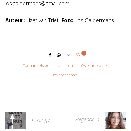
jos.galdermans@gmail.com.
Auteur:
Lizet van Triet,
Foto
: Jos Galdermans
0
behandelstoel
gharieni
Wellnessbank
Wetenschap
volgende
vorige