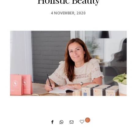
POSTED
4 NOVEMBER, 2020
ON
0