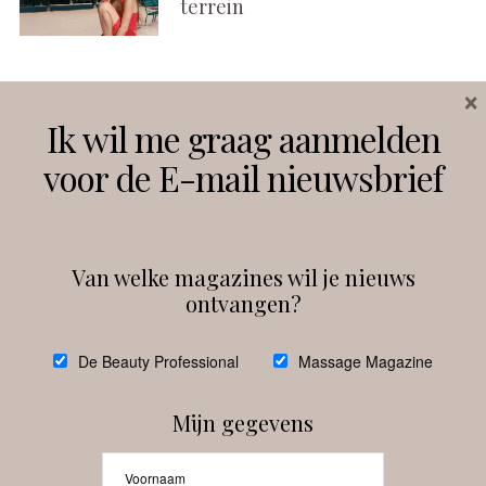
terrein
×
Volg ons
Ik wil me graag aanmelden
voor de E-mail nieuwsbrief
Instagram
Facebook
Van welke magazines wil je nieuws
ontvangen?
@
debeautyprofessional
De Beauty Professional
Massage Magazine
Mijn gegevens