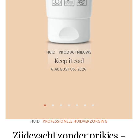
HUID
PRODUCTNIEUWS
Keep it cool
de
POSTED
6 AUGUSTUS, 2026
ON
HUID
PROFESSIONELE HUIDVERZORGING
Zijdezacht zonder prikjes –