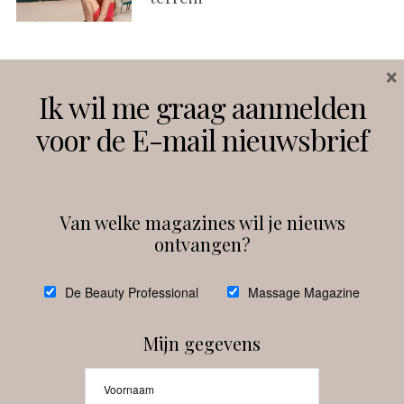
×
Volg ons
Ik wil me graag aanmelden
voor de E-mail nieuwsbrief
Instagram
Facebook
Van welke magazines wil je nieuws
ontvangen?
@
debeautyprofessional
De Beauty Professional
Massage Magazine
Mijn gegevens