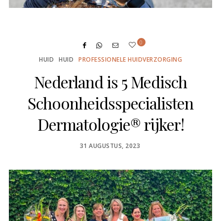
0
HUID
HUID
PROFESSIONELE HUIDVERZORGING
Nederland is 5 Medisch
Schoonheidsspecialisten
Dermatologie® rijker!
POSTED
31 AUGUSTUS, 2023
ON