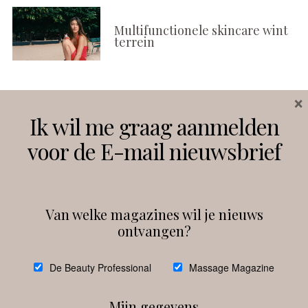
Multifunctionele skincare wint
terrein
×
Volg ons
Ik wil me graag aanmelden
voor de E-mail nieuwsbrief
Instagram
Facebook
Van welke magazines wil je nieuws
ontvangen?
@
debeautyprofessional
De Beauty Professional
Massage Magazine
Mijn gegevens