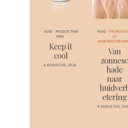
PRODUCTNIE
HUID
PRODUCTNIE
HUID
PROFESSI
UWS
UWS
LE
HUIDVERZORGIN
etensc
Keep it
Van
appelij
cool
zonnes
k
POSTED
6 AUGUSTUS, 2026
hade
ON
ewezen
naar
dratati
huidver
e die
etering
ijft tot
POSTED
6 AUGUSTUS, 20
je
ON
lgende