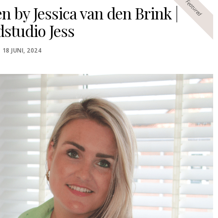
Featured
 by Jessica van den Brink |
studio Jess
POSTED
18 JUNI, 2024
ON