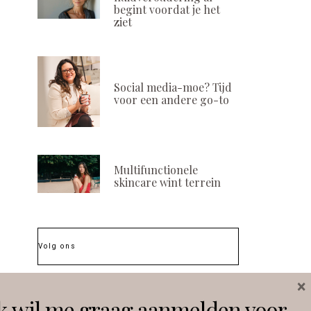
begint voordat je het
ziet
Social media-moe? Tijd
voor een andere go-to
Multifunctionele
skincare wint terrein
Volg ons
×
Instagram
Facebook
k wil me graag aanmelden voor