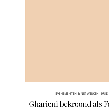
iniging
 Total
isture
Daily
eansin
Gel van
edik8
STED
 JULI, 2026
N
EVENEMENTEN & NETWERKEN
HUID
Gharieni bekroond als Fo