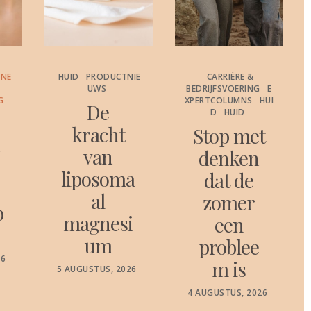
ONE
HUID
PRODUCTNIE
CARRIÈRE &
UWS
BEDRIJFSVOERING
E
G
XPERTCOLUMNS
HUI
De
D
HUID
kracht
Stop met
c
van
denken
liposoma
dat de
al
zomer
b
magnesi
een
um
problee
26
m is
POSTED
5 AUGUSTUS, 2026
ON
POSTED
4 AUGUSTUS, 2026
ON