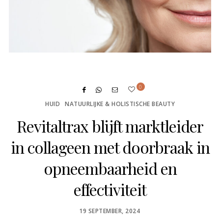
0
HUID
NATUURLIJKE & HOLISTISCHE BEAUTY
Revitaltrax blijft marktleider
in collageen met doorbraak in
opneembaarheid en
effectiviteit
POSTED
19 SEPTEMBER, 2024
ON