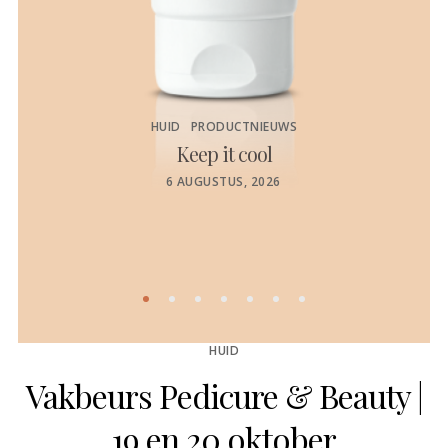
HUID
PRODUCTNIEUWS
Keep it cool
de
POSTED
6 AUGUSTUS, 2026
ON
HUID
Vakbeurs Pedicure & Beauty |
19 en 20 oktober