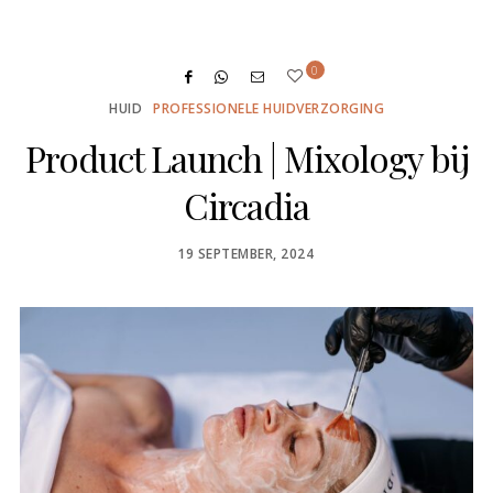
0
HUID
PROFESSIONELE HUIDVERZORGING
Product Launch | Mixology bij
Circadia
POSTED
19 SEPTEMBER, 2024
ON