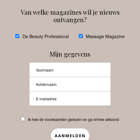
Van welke magazines wil je nieuws
ontvangen?
@
debeautyprofessional
De Beauty Professional
Massage Magazine
Mijn gegevens
Laat meer posts zien
Beauty-Pro.nl
Ik heb de voorwaarden gelezen en ga ermee akkoord
Vacatures
Abonneren
Contact
Privacyverklaring
APP