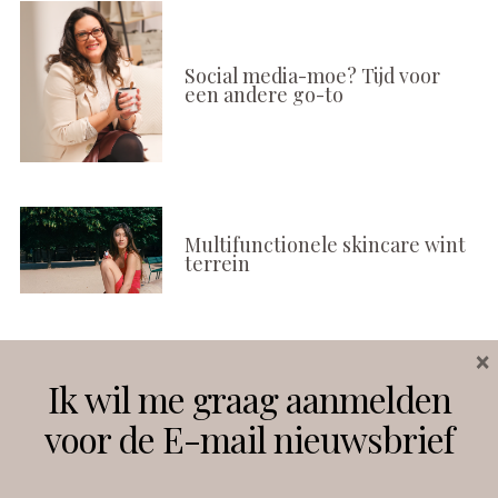
Social media-moe? Tijd voor
een andere go-to
Multifunctionele skincare wint
terrein
×
Volg ons
Ik wil me graag aanmelden
voor de E-mail nieuwsbrief
Instagram
Facebook