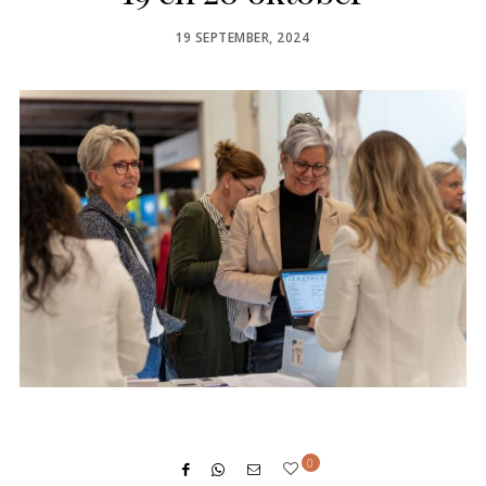
POSTED
19 SEPTEMBER, 2024
ON
0