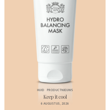
HUID
PRODUCTNIEUWS
Keep it cool
de
POSTED
6 AUGUSTUS, 2026
ON