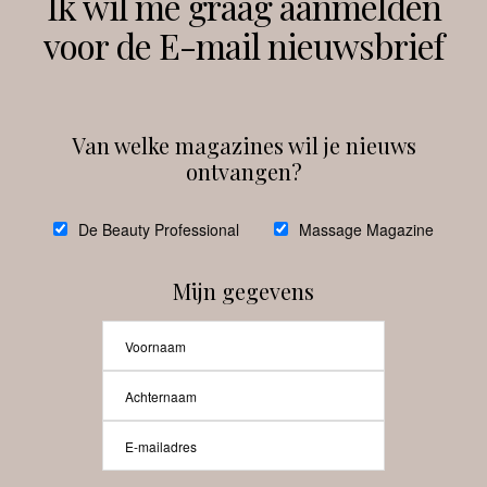
Ik wil me graag aanmelden
voor de E-mail nieuwsbrief
Instagram
Facebook
Van welke magazines wil je nieuws
ontvangen?
@
debeautyprofessional
De Beauty Professional
Massage Magazine
Mijn gegevens
Laat meer posts zien
Beauty-Pro.nl