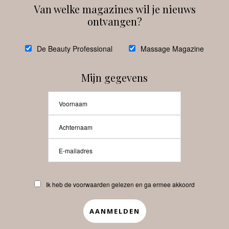
Van welke magazines wil je nieuws
ontvangen?
@
debeautyprofessional
De Beauty Professional
Massage Magazine
Mijn gegevens
Laat meer posts zien
Beauty-Pro.nl
Ik heb de voorwaarden gelezen en ga ermee akkoord
Vacatures
Abonneren
Contact
Privacyverklaring
APP
Copyrights © 2025 Beauty Pro. All Rights Reserved.