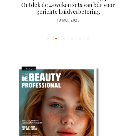
Ontdek de 4-weken sets van bdr voor
gerichte huidverbetering
POSTED
13 MEI, 2025
ON