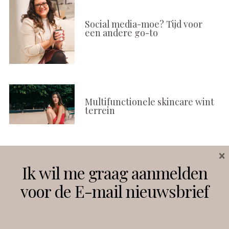
Social media-moe? Tijd voor
een andere go-to
Multifunctionele skincare wint
terrein
×
Volg ons
Ik wil me graag aanmelden
voor de E-mail nieuwsbrief
Instagram
Facebook