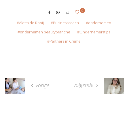
0
Aletta de Rooij
Businesscoach
ondernemen
ondernemen beautybranche
Ondernemerstips
Partners in Creme
volgende
vorige