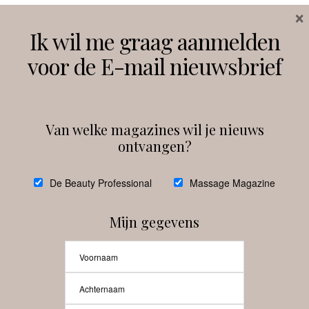
×
Volg ons
Ik wil me graag aanmelden
voor de E-mail nieuwsbrief
Instagram
Facebook
Van welke magazines wil je nieuws
ontvangen?
@
debeautyprofessional
De Beauty Professional
Massage Magazine
Mijn gegevens
Laat meer posts zien