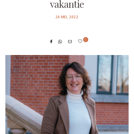
vakantie
POSTED
26 MEI, 2022
ON
0