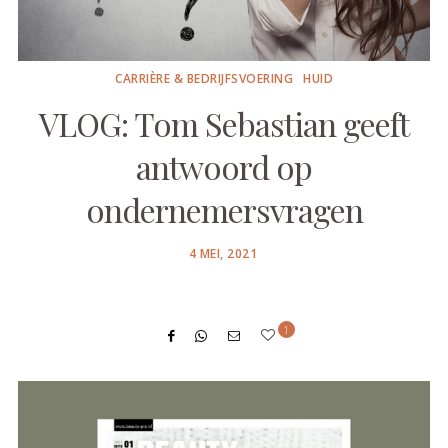
CARRIÈRE & BEDRIJFSVOERING
HUID
VLOG: Tom Sebastian geeft
antwoord op
ondernemersvragen
POSTED
4 MEI, 2021
ON
1