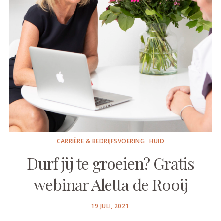
CARRIÈRE & BEDRIJFSVOERING
HUID
Durf jij te groeien? Gratis
webinar Aletta de Rooij
POSTED
19 JULI, 2021
ON