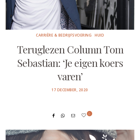
CARRIÈRE & BEDRIJFSVOERING
HUID
Teruglezen Column Tom
Sebastian: ‘Je eigen koers
varen’
POSTED
17 DECEMBER, 2020
ON
0