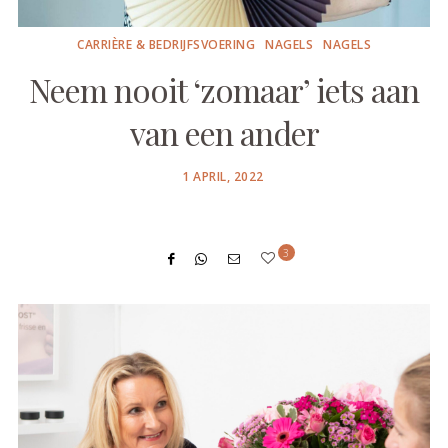
CARRIÈRE & BEDRIJFSVOERING
NAGELS
NAGELS
Neem nooit ‘zomaar’ iets aan
van een ander
POSTED
1 APRIL, 2022
ON
3