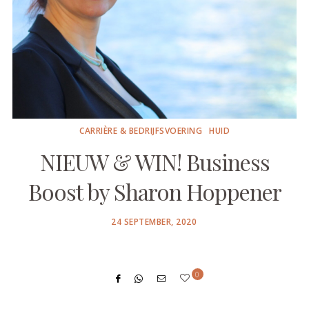
CARRIÈRE & BEDRIJFSVOERING
HUID
NIEUW & WIN! Business
Boost by Sharon Hoppener
POSTED
24 SEPTEMBER, 2020
ON
0