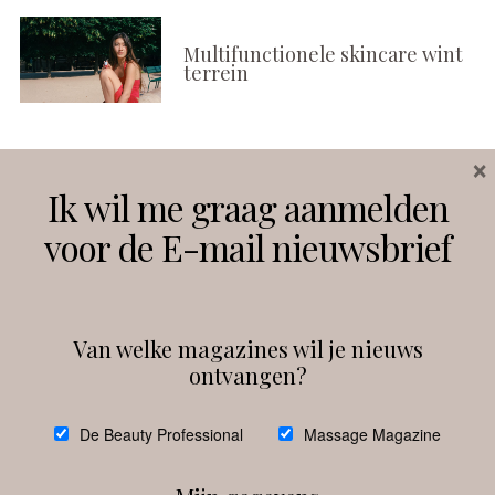
Multifunctionele skincare wint
terrein
×
Volg ons
Ik wil me graag aanmelden
voor de E-mail nieuwsbrief
Instagram
Facebook
Van welke magazines wil je nieuws
ontvangen?
@
debeautyprofessional
De Beauty Professional
Massage Magazine