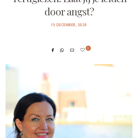
door angst?
POSTED
15 DECEMBER, 2020
ON
0