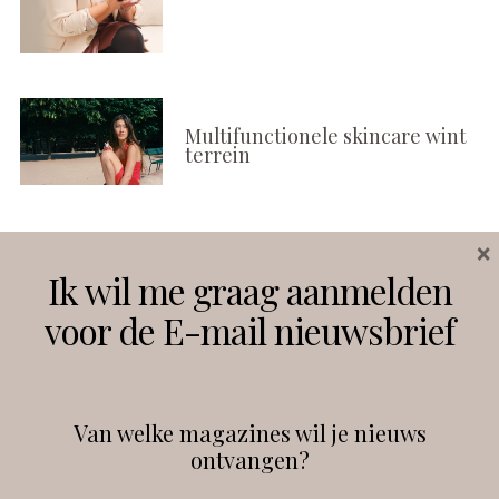
Multifunctionele skincare wint
terrein
×
Volg ons
Ik wil me graag aanmelden
voor de E-mail nieuwsbrief
Instagram
Facebook
Van welke magazines wil je nieuws
ontvangen?
@
debeautyprofessional