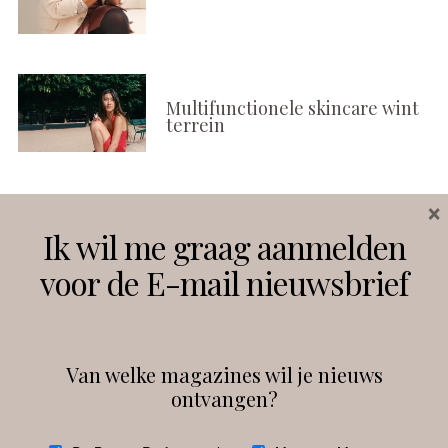
Multifunctionele skincare wint
terrein
×
Volg ons
Ik wil me graag aanmelden
voor de E-mail nieuwsbrief
Instagram
Facebook
Van welke magazines wil je nieuws
ontvangen?
@
debeautyprofessional