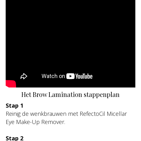
Het Brow Lamination stappenplan
Stap 1
Reinig de wenkbrauwen met RefectoCil Micellar
Eye Make-Up Remover.
Stap 2