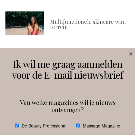
Multifunctionele skincare wint
terrein
×
Volg ons
Ik wil me graag aanmelden
voor de E-mail nieuwsbrief
Instagram
Facebook
Van welke magazines wil je nieuws
ontvangen?
@
debeautyprofessional
De Beauty Professional
Massage Magazine