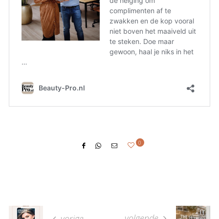
0
volgende
vorige