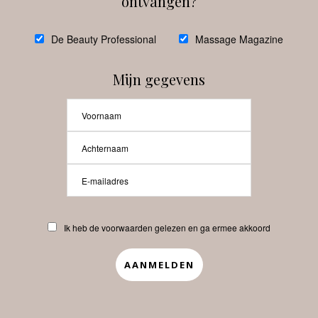
ontvangen?
@
debeautyprofessional
De Beauty Professional
Massage Magazine
Mijn gegevens
Laat meer posts zien
Beauty-Pro.nl
Ik heb de voorwaarden gelezen en ga ermee akkoord
Vacatures
Abonneren
Contact
Privacyverklaring
APP
Copyrights © 2025 Beauty Pro. All Rights Reserved.