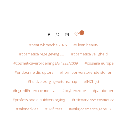
1
beautybranche 2026
Clean beauty
cosmetica regelgeving EU
cosmetica veiligheid
cosmeticaverordening EG 1223/2009
cosmile europe
endocrine disruptors
hormoonverstorende stoffen
huidverzorging wetenschap
INCI lijst
ingrediënten cosmetica
oxybenzone
parabenen
professionele huidverzorging
risicoanalyse cosmetica
salonadvies
uv-filters
veilig cosmetica gebruik