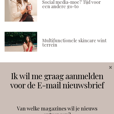
Social media-moe? Tijd voor
een andere go-to
Multifunctionele skincare wint
terrein
×
Volg ons
Ik wil me graag aanmelden
voor de E-mail nieuwsbrief
Instagram
Facebook
Van welke magazines wil je nieuws