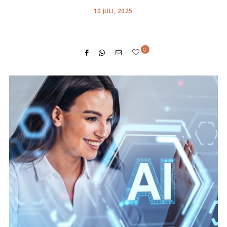
POSTED
10 JULI, 2025
ON
0