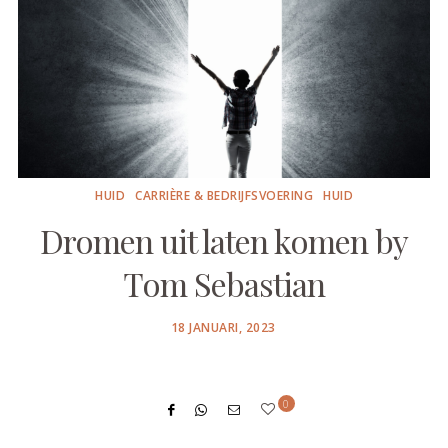
HUID
CARRIÈRE & BEDRIJFSVOERING
HUID
Dromen uit laten komen by
Tom Sebastian
POSTED
18 JANUARI, 2023
ON
0