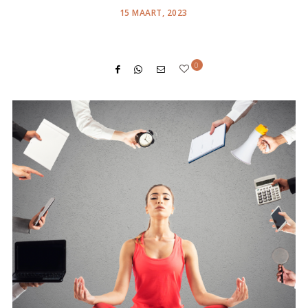
POSTED
15 MAART, 2023
ON
0