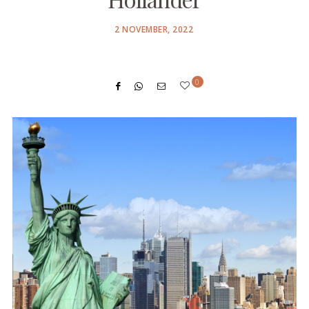
POSTED
2 NOVEMBER, 2022
ON
0