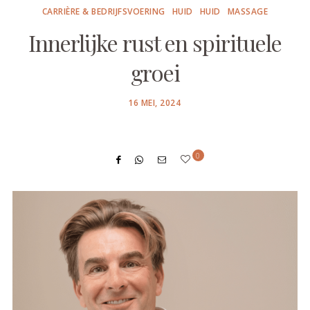
CARRIÈRE & BEDRIJFSVOERING
HUID
HUID
MASSAGE
Innerlijke rust en spirituele
groei
POSTED
16 MEI, 2024
ON
0