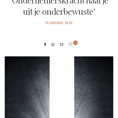
uit je onderbewuste’
POSTED
25 JANUARI, 2023
ON
2