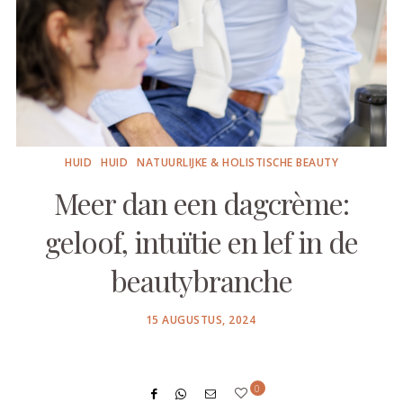
HUID
HUID
NATUURLIJKE & HOLISTISCHE BEAUTY
Meer dan een dagcrème:
geloof, intuïtie en lef in de
beautybranche
POSTED
15 AUGUSTUS, 2024
ON
0