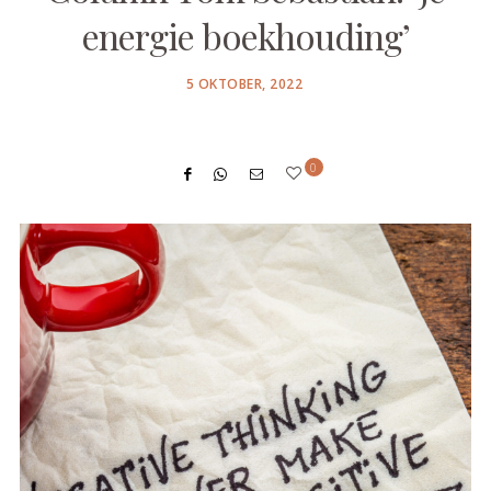
energie boekhouding’
POSTED
5 OKTOBER, 2022
ON
0