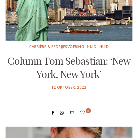
CARRIÈRE & BEDRIJFSVOERING
HUID
HUID
Column Tom Sebastian: ‘New
York, New York’
POSTED
12 OKTOBER, 2022
ON
0