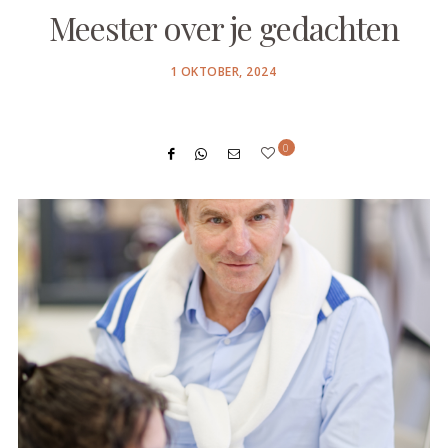
Meester over je gedachten
POSTED
1 OKTOBER, 2024
ON
0