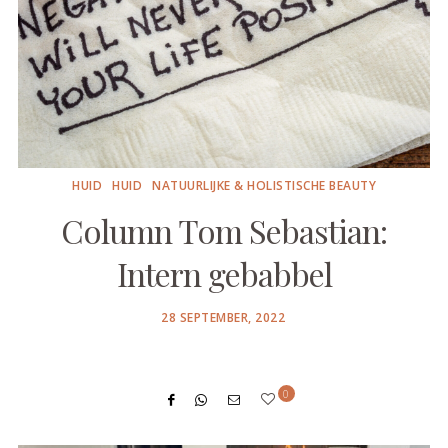
HUID
HUID
NATUURLIJKE & HOLISTISCHE BEAUTY
Column Tom Sebastian:
Intern gebabbel
POSTED
28 SEPTEMBER, 2022
ON
0