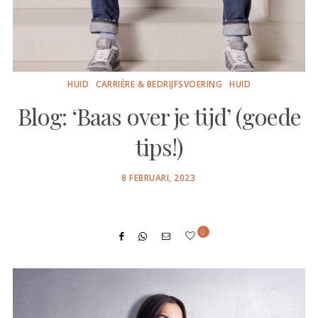
HUID
CARRIÈRE & BEDRIJFSVOERING
HUID
Blog: ‘Baas over je tijd’ (goede
tips!)
POSTED
8 FEBRUARI, 2023
ON
0