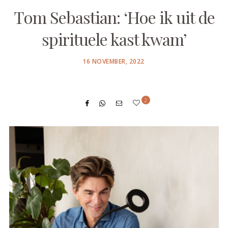
Tom Sebastian: ‘Hoe ik uit de
spirituele kast kwam’
POSTED
16 NOVEMBER, 2022
ON
2