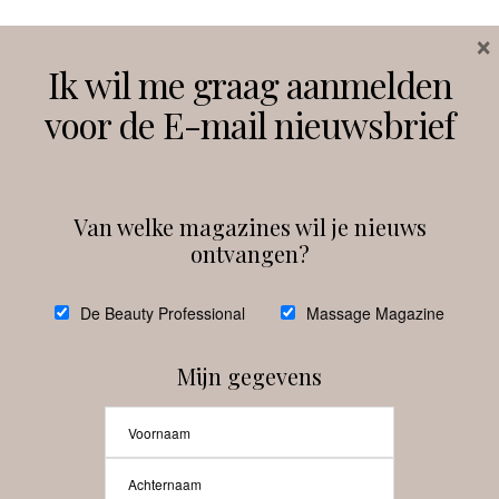
×
Volg ons
Ik wil me graag aanmelden
voor de E-mail nieuwsbrief
Instagram
Facebook
Van welke magazines wil je nieuws
ontvangen?
@
debeautyprofessional
De Beauty Professional
Massage Magazine
Mijn gegevens
Laat meer posts zien