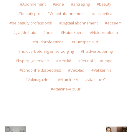
Abonnement
acne
anti aging
beauty
beauty-pro
Combi abonnement
cosmetica
de beauty professional
Digitaal abonnement
eczeem
gladde huid
huid
Huidexpert
Huidprobleem
huidprofessional
Huidspecialist
huidverbetering en verzorging
huidveroudering
hyperpigmentatie
Medik8
Retinol
rimpels
schoonheidsspecialist
Vakblad
Vakkennis
Vakmagazine
vitamine A
vitamine C
vitamine-A zuur