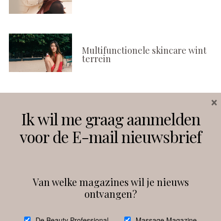
Multifunctionele skincare wint
terrein
×
Volg ons
Ik wil me graag aanmelden
voor de E-mail nieuwsbrief
Instagram
Facebook
Van welke magazines wil je nieuws
ontvangen?
@
debeautyprofessional
De Beauty Professional
Massage Magazine