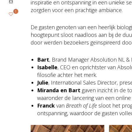
inspiratie en ontspanning in een unieke set
zorgden voor een prachtige ambiance.
1
De gasten genoten van een heerlijk biolog
hoogtepunt sloot naadloos aan bij de du
door werden bezoekers geïnspireerd door
Bart
, Brand Manager Absolution NL & 
Isabelle
, CEO en oprichtster van Absol
filosofie achter het merk.
Julie
, International Sales Director, pr
Miranda en Bart
gaven inzicht in de 
waaronder de lancering van een online 
Franck
van
Breath of Life
sloot het pro
ontspanning, waardoor de gasten volle