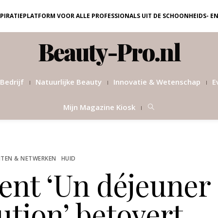
NSPIRATIEPLATFORM VOOR ALLE PROFESSIONALS UIT DE SCHOONHEIDS- E
Beauty-Pro.nl
Bedrijf
Natuurlijke Beauty
Innovatie & Wetenschap
E
Mijn Magazine Kiosk
TEN & NETWERKEN
HUID
ent ‘Un déjeuner
ution’ betovert