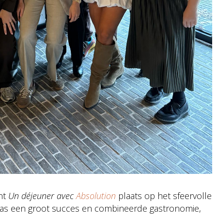
nt
Un déjeuner avec
Absolution
plaats op het sfeervolle
s een groot succes en combineerde gastronomie,