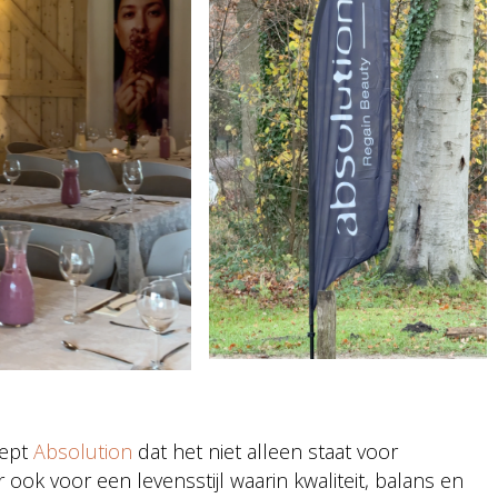
eept
Absolution
dat het niet alleen staat voor
k voor een levensstijl waarin kwaliteit, balans en