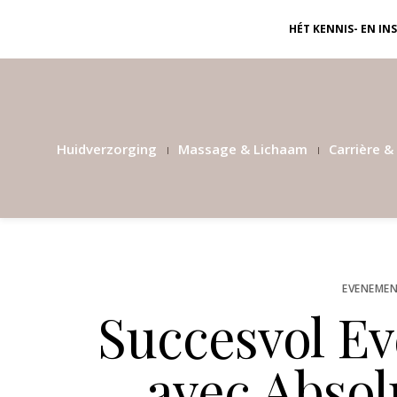
HÉT KENNIS- EN I
Huidverzorging
Massage & Lichaam
Carrière & 
EVENEMEN
Succesvol Ev
avec Absol