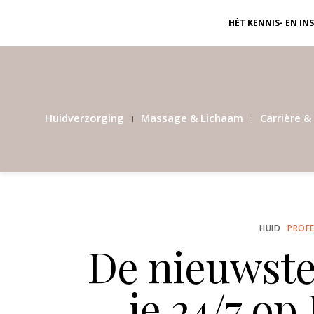
HÉT KENNIS- EN I
Huidverzorging
Massage & Lichaam
Carrière & 
HUID
PROFE
De nieuwste
je 24/7 op