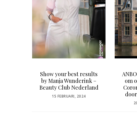
sleden
Show your best results
ANBOS
auty
by Manja Wunderink –
om o
onals
Beauty Club Nederland
Coron
door
POSTED
15 FEBRUARI, 2024
ON
P
2
O