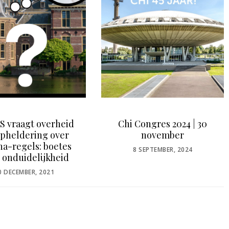
 vraagt overheid
Chi Congres 2024 | 30
pheldering over
november
a-regels: boetes
POSTED
8 SEPTEMBER, 2024
 onduidelijkheid
ON
OSTED
0 DECEMBER, 2021
N