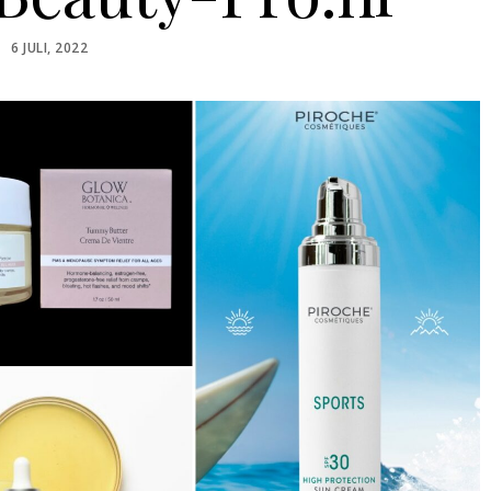
POSTED
6 JULI, 2022
ON