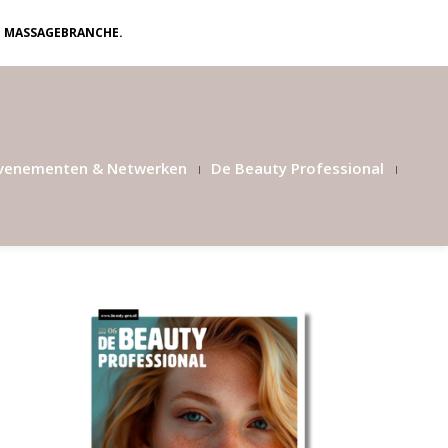
N MASSAGEBRANCHE.
venementen & Netwerken
De Beauty Professional