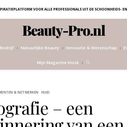
NSPIRATIEPLATFORM VOOR ALLE PROFESSIONALS UIT DE SCHOONHEIDS- E
Beauty-Pro.nl
Bedrijf
Natuurlijke Beauty
Innovatie & Wetenschap
E
Mijn Magazine Kiosk
MENTEN & NETWERKEN
HUID
ografie – een
rinnering van een