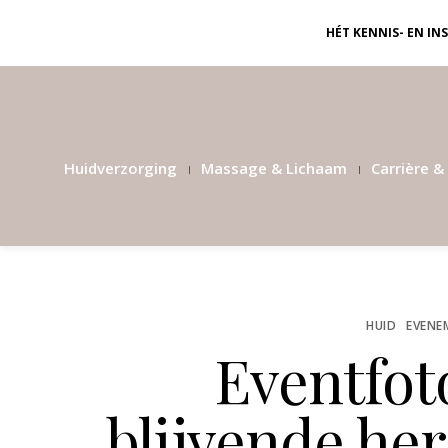
HÉT KENNIS- EN I
Huidverzorging
Massage & Lichaam
Carrière & 
HUID
EVENE
Eventfot
blijvende he