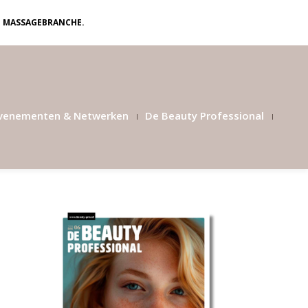
N MASSAGEBRANCHE.
venementen & Netwerken
De Beauty Professional