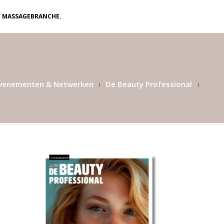
N MASSAGEBRANCHE.
venementen & Netwerken
De Beauty Professional