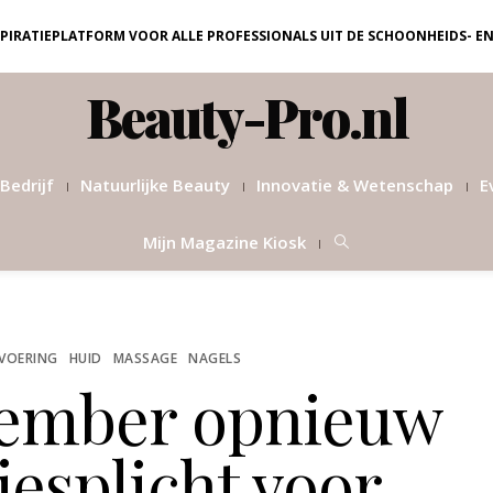
NSPIRATIEPLATFORM VOOR ALLE PROFESSIONALS UIT DE SCHOONHEIDS- E
Beauty-Pro.nl
Bedrijf
Natuurlijke Beauty
Innovatie & Wetenschap
E
Mijn Magazine Kiosk
SVOERING
HUID
MASSAGE
NAGELS
vember opnieuw
esplicht voor