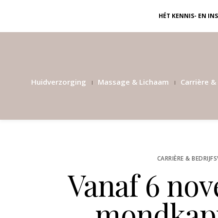
HÉT KENNIS- EN I
Huidverzorging
Massage & Lichaam
Carrière & 
CARRIÈRE & BEDRIJF
Vanaf 6 no
mondkapj