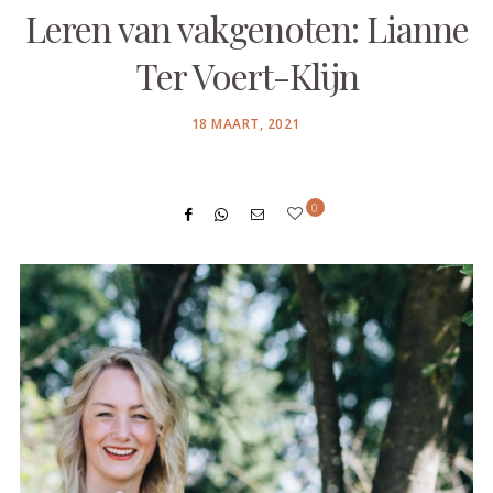
Leren van vakgenoten: Lianne
Ter Voert-Klijn
POSTED
18 MAART, 2021
ON
0