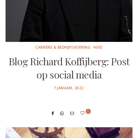
CARRIÈRE & BEDRIJFSVOERING
HUID
Blog Richard Koffijberg: Post
op social media
POSTED
7 JANUARI, 2022
ON
0