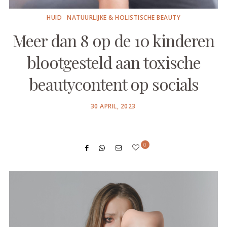
HUID
NATUURLIJKE & HOLISTISCHE BEAUTY
Meer dan 8 op de 10 kinderen
blootgesteld aan toxische
beautycontent op socials
POSTED
30 APRIL, 2023
ON
0