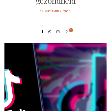
gezondheid
POSTED
13 SEPTEMBER, 2022
ON
0