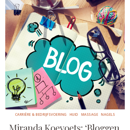
CARRIÈRE & BEDRIJFSVOERING
HUID
MASSAGE
NAGELS
Miranda Koevoets: ‘Bloggen,