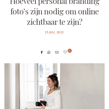
Hoeveel personal branding
foto’s zijn nodig om online
zichtbaar te zijn?
POSTED
25 JULI, 2023
ON
0