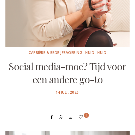
CARRIÈRE & BEDRIJFSVOERING
HUID
HUID
Social media-moe? Tijd voor
een andere go-to
POSTED
14 JULI, 2026
ON
1