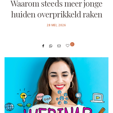
Waarom steeds meer jonge
huiden overprikkeld raken
POSTED
28 MEI, 2026
ON
0