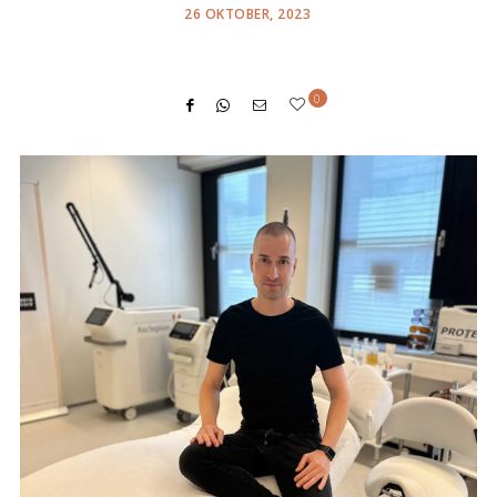
POSTED
26 OKTOBER, 2023
ON
0