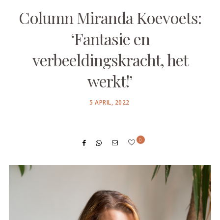
Column Miranda Koevoets:
‘Fantasie en
verbeeldingskracht, het
werkt!’
POSTED
5 APRIL, 2022
ON
0