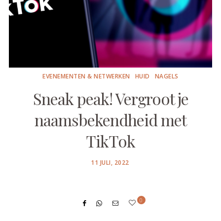
EVENEMENTEN & NETWERKEN
HUID
NAGELS
Sneak peak! Vergroot je
naamsbekendheid met
TikTok
POSTED
11 JULI, 2022
ON
0