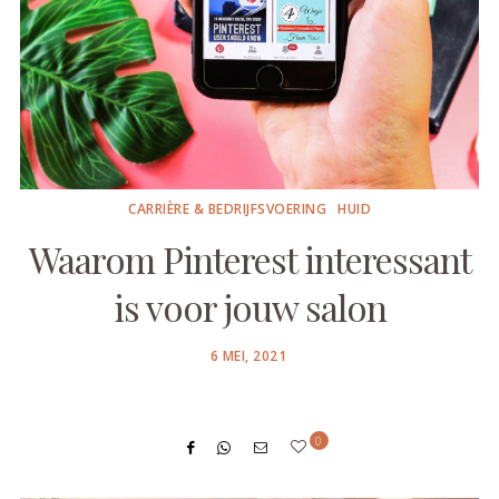
CARRIÈRE & BEDRIJFSVOERING
HUID
Waarom Pinterest interessant
is voor jouw salon
POSTED
6 MEI, 2021
ON
0