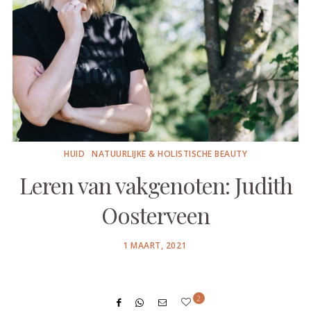
HUID
NATUURLIJKE & HOLISTISCHE BEAUTY
Leren van vakgenoten: Judith
Oosterveen
POSTED
1 MAART, 2021
ON
2