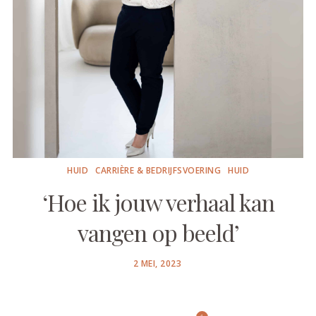
HUID
CARRIÈRE & BEDRIJFSVOERING
HUID
‘Hoe ik jouw verhaal kan
vangen op beeld’
POSTED
2 MEI, 2023
ON