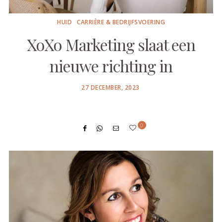
HUID
CARRIÈRE & BEDRIJFSVOERING
XoXo Marketing slaat een
nieuwe richting in
POSTED
27 DECEMBER, 2023
ON
0