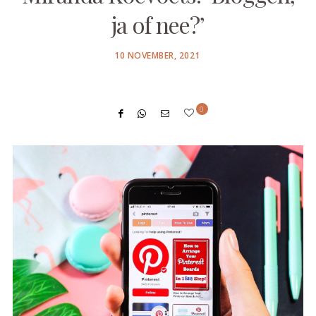
ja of nee?’
POSTED
10 NOVEMBER, 2021
ON
0