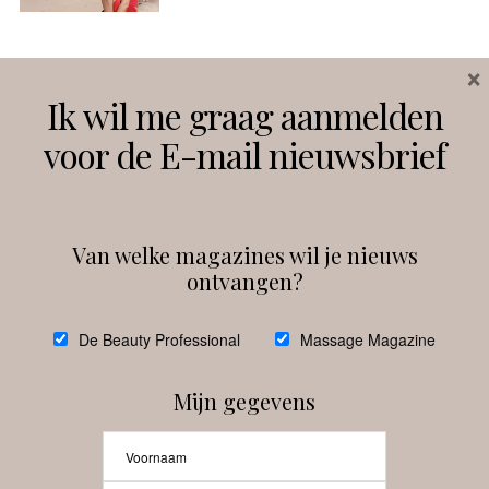
×
Volg ons
Ik wil me graag aanmelden
voor de E-mail nieuwsbrief
Instagram
Facebook
Van welke magazines wil je nieuws
ontvangen?
@
debeautyprofessional
De Beauty Professional
Massage Magazine
Mijn gegevens