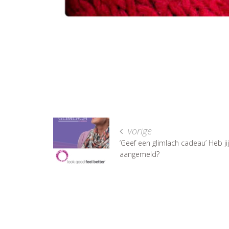
vorige
‘Geef een glimlach cadeau’ Heb jij 
aangemeld?