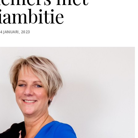
iambitie
OSTED
4 JANUARI, 2023
ON