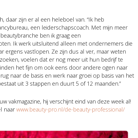
 daar zijn er al een heleboel van. “Ik heb
ncybureau, een leiderschapscoach. Met mijn meer
e beautybranche ben ik graag een
oten. Ik werk uitsluitend alleen met ondernemers die
r ergens vastlopen. Ze zijn dus al ver, maar weten
zoeken, voelen dat er nog meer uit hun bedrijf te
 vinden het fijn om ook eens door andere ogen naar
terug naar de basis en werk naar groei op basis van het
t bestaat uit 3 stappen en duurt 5 of 12 maanden.”
w vakmagazine, hij verschijnt eind van deze week al!
el naar
www.beauty-pro.nl/de-beauty-professional/