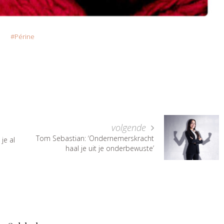
Périne
volgende
Tom Sebastian: ‘Ondernemerskracht
je al
haal je uit je onderbewuste’