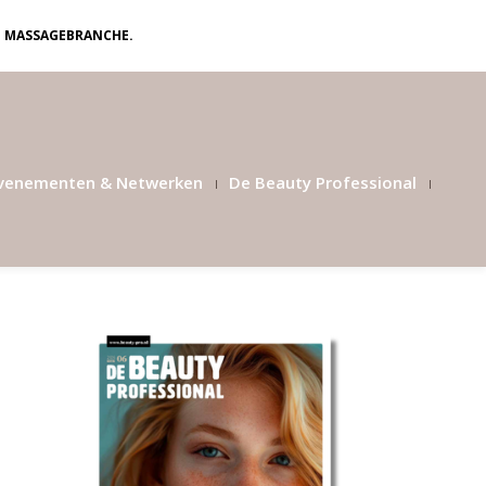
N MASSAGEBRANCHE.
venementen & Netwerken
De Beauty Professional