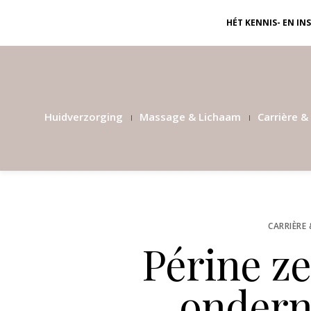
HÉT KENNIS- EN I
Huidverzorging
Massage & Lichaam
Carrière & 
CARRIÈRE 
Périne ze
ondern