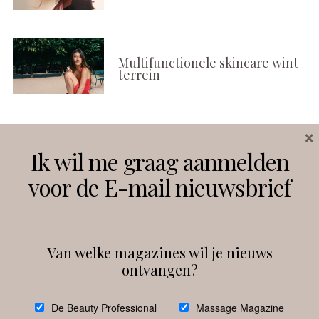
Multifunctionele skincare wint
terrein
×
Volg ons
Ik wil me graag aanmelden
voor de E-mail nieuwsbrief
Instagram
Facebook
Van welke magazines wil je nieuws
ontvangen?
@
debeautyprofessional
De Beauty Professional
Massage Magazine