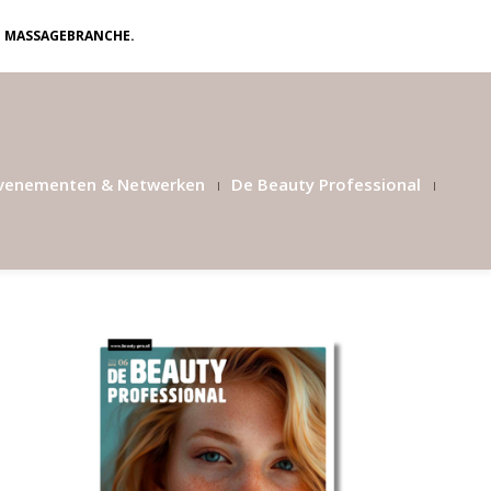
N MASSAGEBRANCHE.
venementen & Netwerken
De Beauty Professional