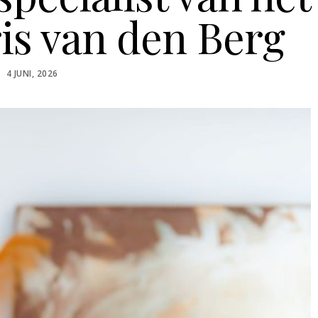
ris van den Berg
POSTED
4 JUNI, 2026
ON