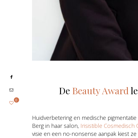
De
Beauty Award
le
0
Huidverbetering en medische pigmentatie 
Berg in haar salon,
Irisistible Cosmedisch
visie en een no-nonsense aanpak kiest z