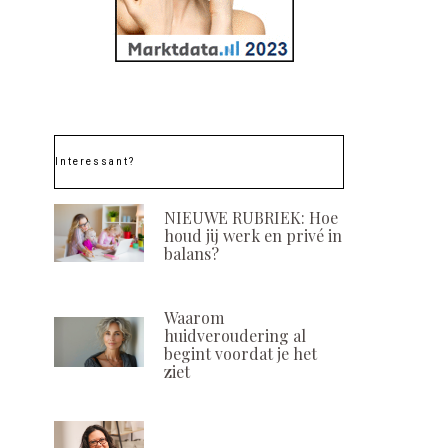
Interessant?
NIEUWE RUBRIEK: Hoe
houd jij werk en privé in
balans?
Waarom
huidveroudering al
begint voordat je het
ziet