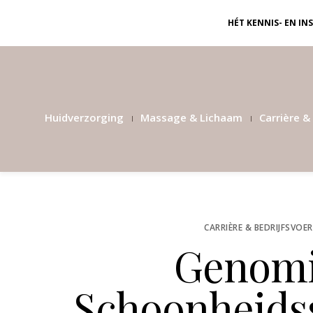
HÉT KENNIS- EN I
Huidverzorging
Massage & Lichaam
Carrière & 
CARRIÈRE & BEDRIJFSVOE
Genomi
Schoonheidss