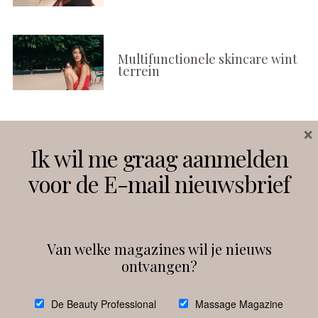
Multifunctionele skincare wint
terrein
×
Volg ons
Ik wil me graag aanmelden
voor de E-mail nieuwsbrief
Instagram
Facebook
Van welke magazines wil je nieuws
ontvangen?
@
debeautyprofessional
De Beauty Professional
Massage Magazine