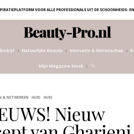
NSPIRATIEPLATFORM VOOR ALLE PROFESSIONALS UIT DE SCHOONHEIDS- E
Beauty-Pro.nl
Bedrijf
Natuurlijke Beauty
Innovatie & Wetenschap
E
Mijn Magazine Kiosk
N & NETWERKEN
HUID
HUID
EUWS! Nieuw
ept van Gharieni