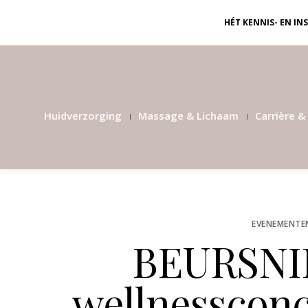
HÉT KENNIS- EN I
Huidverzorging
Massage & Lichaam
Carrière & 
EVENEMENTE
BEURSNI
wellnessconc