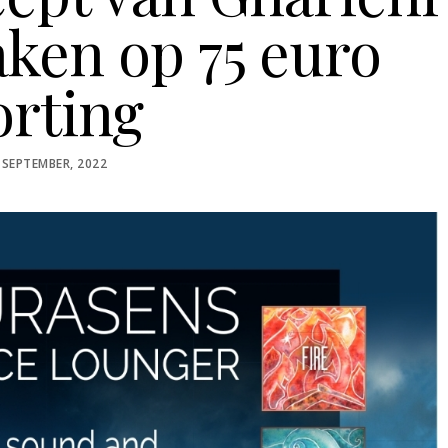
ken op 75 euro
orting
STED
 SEPTEMBER, 2022
N