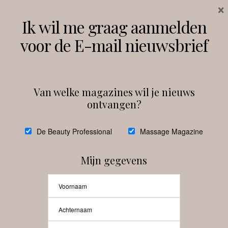
×
Volg ons
Ik wil me graag aanmelden
voor de E-mail nieuwsbrief
Instagram
Facebook
Van welke magazines wil je nieuws
ontvangen?
@
debeautyprofessional
De Beauty Professional
Massage Magazine
Mijn gegevens
Laat meer posts zien