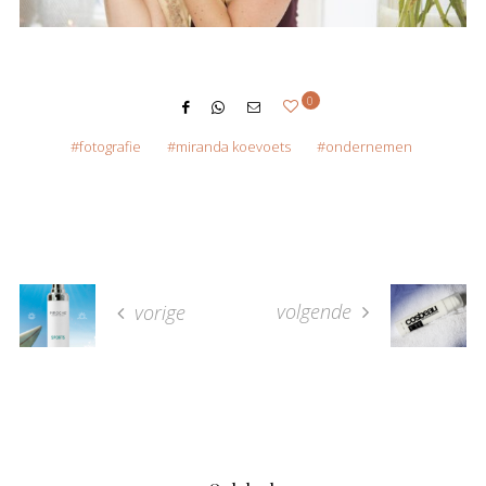
0
fotografie
miranda koevoets
ondernemen
volgende
vorige