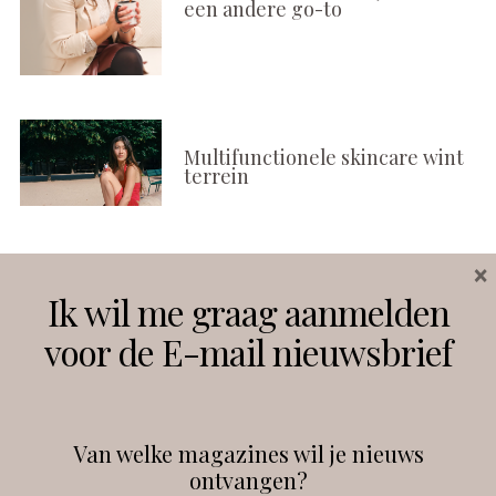
een andere go-to
Multifunctionele skincare wint
terrein
×
Volg ons
Ik wil me graag aanmelden
voor de E-mail nieuwsbrief
Instagram
Facebook
Van welke magazines wil je nieuws
ontvangen?
@
debeautyprofessional