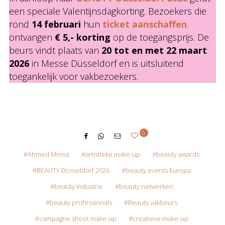
een speciale Valentijnsdagkorting. Bezoekers die
rond
14 februari
hun
ticket aanschaffen
,
ontvangen
€ 5,- korting
op de toegangsprijs. De
beurs vindt plaats van
20 tot en met 22 maart
2026
in Messe Düsseldorf en is uitsluitend
toegankelijk voor vakbezoekers.
0
Ahmed Mnissi
artistieke make-up
beauty awards
BEAUTY Düsseldorf 2026
beauty events Europa
beauty industrie
beauty netwerken
beauty professionals
Beauty vakbeurs
campagne shoot make-up
creatieve make-up