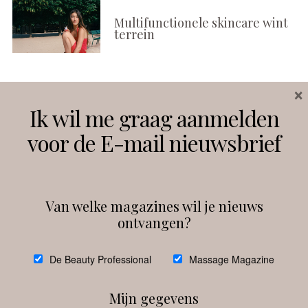
Multifunctionele skincare wint
terrein
×
Volg ons
Ik wil me graag aanmelden
voor de E-mail nieuwsbrief
Instagram
Facebook
Van welke magazines wil je nieuws
ontvangen?
@
debeautyprofessional
De Beauty Professional
Massage Magazine
Mijn gegevens