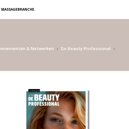
N MASSAGEBRANCHE.
venementen & Netwerken
De Beauty Professional