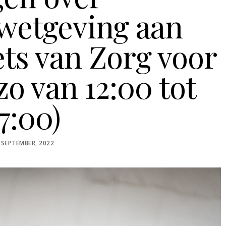
swetgeving aan
ets van Zorg voor
zo van 12:00 tot
7:00)
STED
 SEPTEMBER, 2022
N