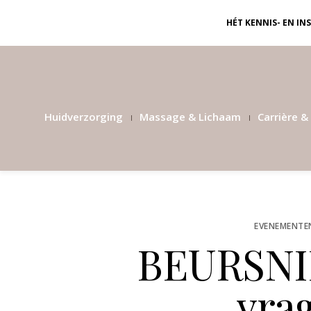
HÉT KENNIS- EN I
Huidverzorging
Massage & Lichaam
Carrière & 
EVENEMENTE
BEURSNIE
vra