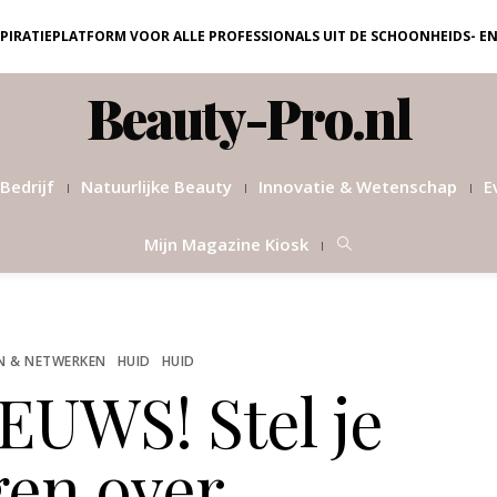
NSPIRATIEPLATFORM VOOR ALLE PROFESSIONALS UIT DE SCHOONHEIDS- E
Beauty-Pro.nl
Bedrijf
Natuurlijke Beauty
Innovatie & Wetenschap
E
Mijn Magazine Kiosk
N & NETWERKEN
HUID
HUID
UWS! Stel je
gen over