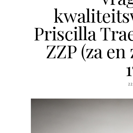
kwaliteit
Priscilla Tra
ZZP (za en 
1
PO
22
O