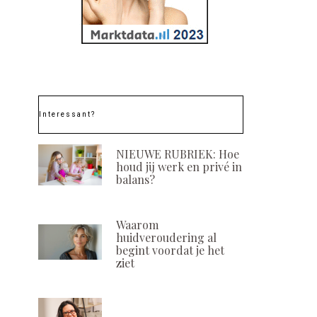
Interessant?
NIEUWE RUBRIEK: Hoe
houd jij werk en privé in
balans?
Waarom
huidveroudering al
begint voordat je het
ziet