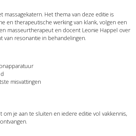
t massagekatern. Het thema van deze editie is
he en therapeutische werking van klank, volgen een
eken masseurtherapeut en docent Leonie Happel over
t van resonantie in behandelingen.
lonapparatuur
ud
tste misvattingen
m je aan te sluiten en iedere editie vol vakkennis,
e ontvangen.