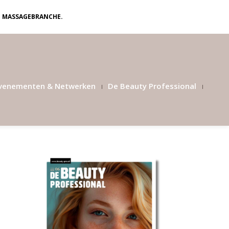
N MASSAGEBRANCHE.
venementen & Netwerken
De Beauty Professional