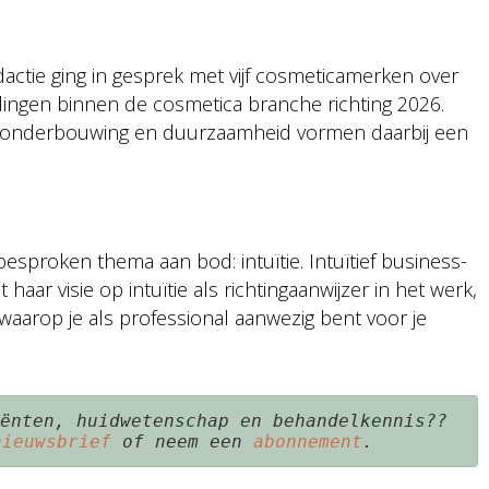
edactie ging in gesprek met vijf cosmeticamerken over
lingen binnen de cosmetica branche richting 2026.
e onderbouwing en duurzaamheid vormen daarbij een
sproken thema aan bod: intuïtie. Intuïtief business-
aar visie op intuïtie als richtingaanwijzer in het werk,
waarop je als professional aanwezig bent voor je
ënten, huidwetenschap en behandelkennis?? 
nieuwsbrief 
of neem een 
abonnement
.