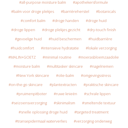
all-purpose moisture balm
apothekersformule
balm voor droge plekjes
barrièreherstel
botanicals
comfort balm
droge handen
droge huid
droge lippen
droge plekjes gezicht
dry-touch finish
gevoelige huid
huid beschermen
huidbarrière
huidcomfort
intensieve hydratatie
lokale verzorging
MALIN+GOETZ
minimal routine
moerasbloemzaadolie
moisture balm
multitasker skincare
nagelriemen
New York skincare
olie-balm
omgevingsstress
on-the-go skincare
plantextracten
praktische skincare
pruimenpitboter
ruwe knieën
schrale lippen
seizoensverzorging
skinimalism
smeltende textuur
snelle oplossing droge huid
targeted treatment
transepidermaal waterverlies
verzorging onderweg