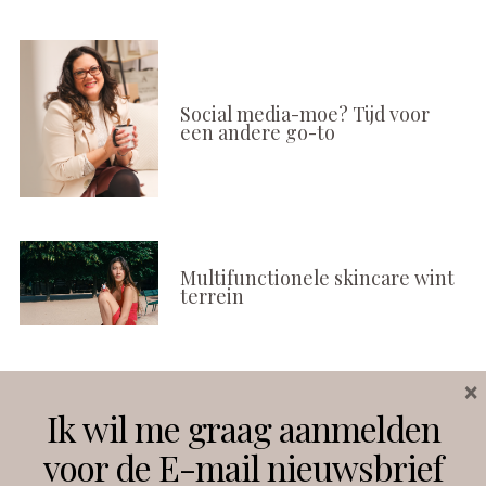
Social media-moe? Tijd voor
een andere go-to
Multifunctionele skincare wint
terrein
×
Volg ons
Ik wil me graag aanmelden
voor de E-mail nieuwsbrief
Instagram
Facebook