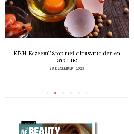
KIVH: Eczeem? Stop met citrusvruchten en
aspirine
POSTED
28 DECEMBER, 2023
ON