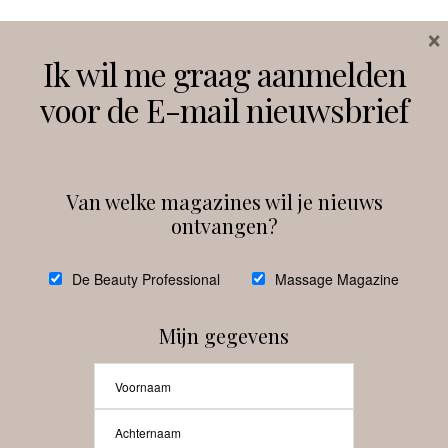
×
Volg ons
Ik wil me graag aanmelden
voor de E-mail nieuwsbrief
Instagram
Facebook
Van welke magazines wil je nieuws
ontvangen?
@
debeautyprofessional
De Beauty Professional
Massage Magazine
Mijn gegevens
Laat meer posts zien