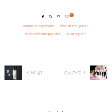
0
Brancheorganisatie
kwaliteitsregisters
schoonheidsspecialist
skin register
volgende
vorige