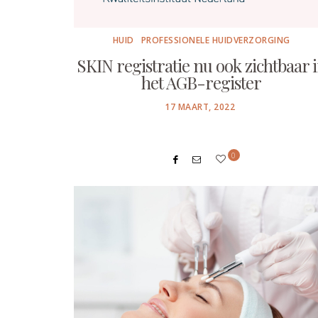
HUID
PROFESSIONELE HUIDVERZORGING
SKIN registratie nu ook zichtbaar 
het AGB-register
POSTED
17 MAART, 2022
ON
0