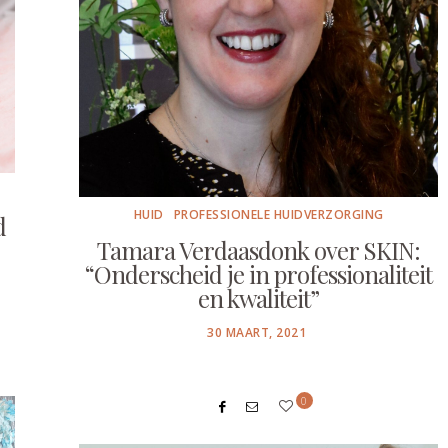
HUID
PROFESSIONELE HUIDVERZORGING
d
Tamara Verdaasdonk over SKIN:
“Onderscheid je in professionaliteit
en kwaliteit”
POSTED
30 MAART, 2021
ON
0