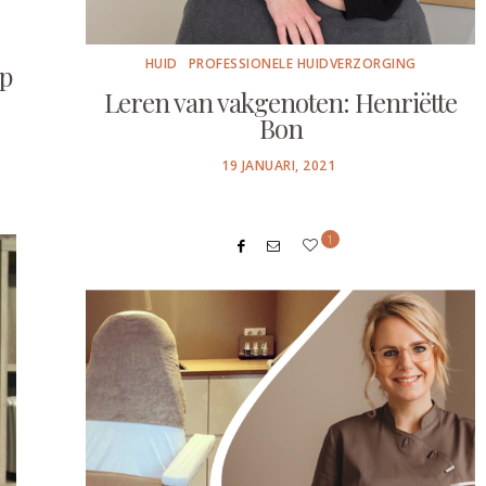
HUID
PROFESSIONELE HUIDVERZORGING
p
Leren van vakgenoten: Henriëtte
Bon
POSTED
19 JANUARI, 2021
ON
1