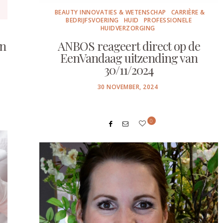
BEAUTY INNOVATIES & WETENSCHAP
CARRIÈRE &
BEDRIJFSVOERING
HUID
PROFESSIONELE
HUIDVERZORGING
in
ANBOS reageert direct op de
EenVandaag uitzending van
30/11/2024
POSTED
30 NOVEMBER, 2024
ON
0