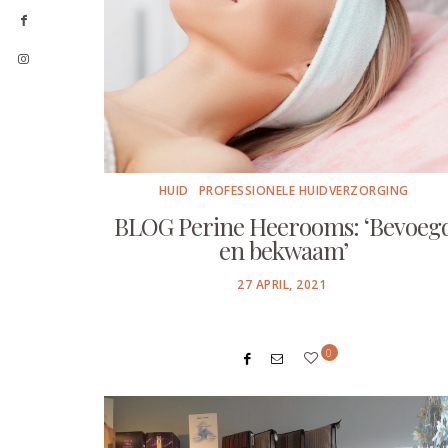
HUID
PROFESSIONELE HUIDVERZORGING
BLOG Perine Heerooms: ‘Bevoeg
en bekwaam’
POSTED
27 APRIL, 2021
ON
0