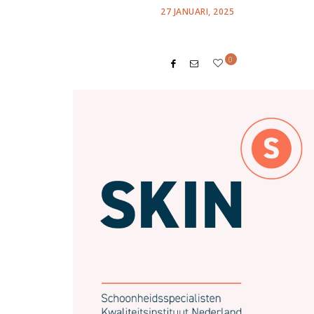
POSTED
27 JANUARI, 2025
ON
0