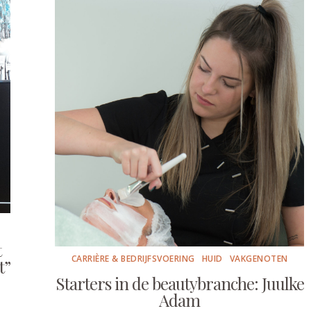
t
CARRIÈRE & BEDRIJFSVOERING
HUID
VAKGENOTEN
t”
Starters in de beautybranche: Juulke
Adam