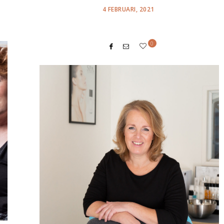
POSTED
4 FEBRUARI, 2021
ON
0