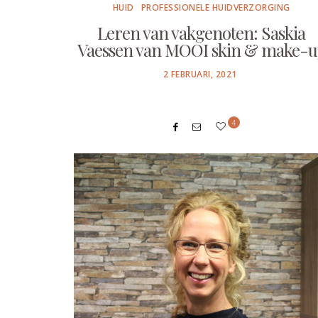
HUID
PROFESSIONELE HUIDVERZORGING
Leren van vakgenoten: Saskia
Vaessen van MOOI skin & make-u
POSTED
2 FEBRUARI, 2021
ON
4