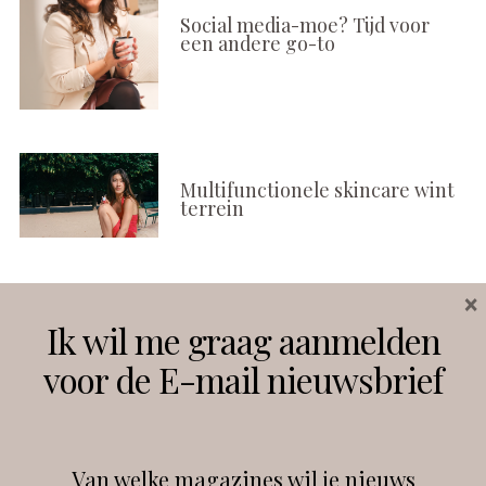
Social media-moe? Tijd voor
een andere go-to
Multifunctionele skincare wint
terrein
×
Volg ons
Ik wil me graag aanmelden
voor de E-mail nieuwsbrief
Instagram
Facebook
Van welke magazines wil je nieuws