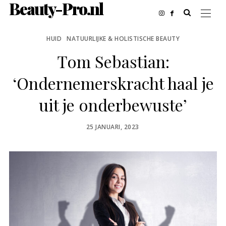
Beauty-Pro.nl
HUID
NATUURLIJKE & HOLISTISCHE BEAUTY
Tom Sebastian:
‘Ondernemerskracht haal je
uit je onderbewuste’
POSTED
25 JANUARI, 2023
ON