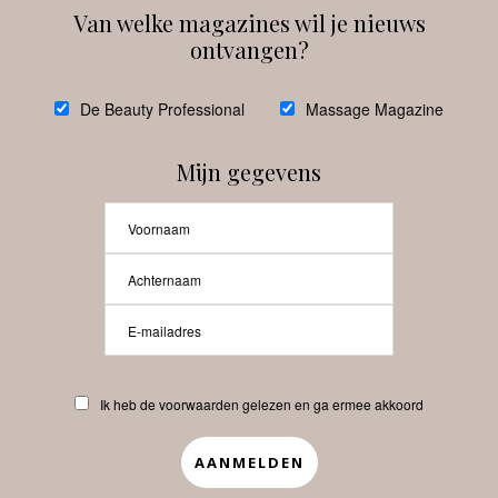
Van welke magazines wil je nieuws
ontvangen?
@
debeautyprofessional
De Beauty Professional
Massage Magazine
Mijn gegevens
Laat meer posts zien
Beauty-Pro.nl
Ik heb de voorwaarden gelezen en ga ermee akkoord
Vacatures
Abonneren
Contact
Privacyverklaring
APP
Copyrights © 2025 Beauty Pro. All Rights Reserved.