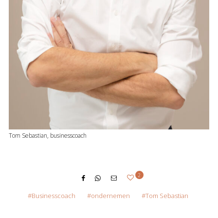
Tom Sebastian, businesscoach
2
Businesscoach
ondernemen
Tom Sebastian