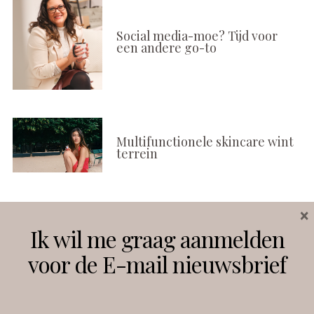
Social media-moe? Tijd voor
een andere go-to
Multifunctionele skincare wint
terrein
×
Volg ons
Ik wil me graag aanmelden
voor de E-mail nieuwsbrief
Instagram
Facebook