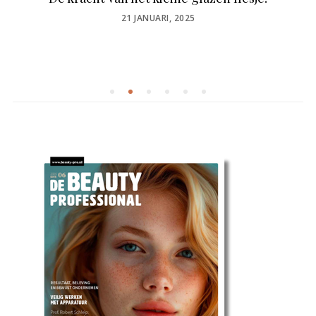
POSTED
21 JANUARI, 2025
ON