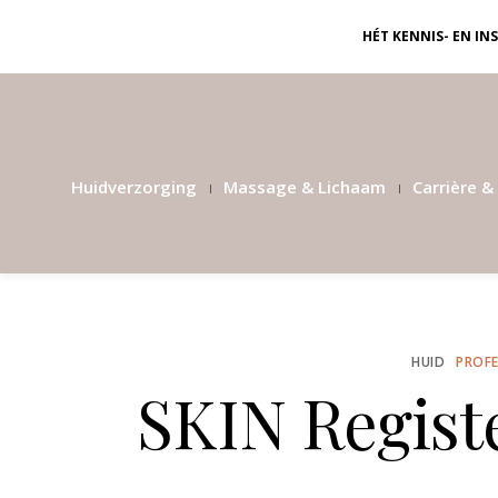
HÉT KENNIS- EN I
Huidverzorging
Massage & Lichaam
Carrière & 
HUID
PROFE
SKIN Registe