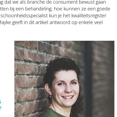
lang dat we als branche de consument bewust gaan
etten bij een behandeling, hoe kunnen ze een goede
hoonheidsspecialist kun je het kwaliteitsregister
e geeft in dit artikel antwoord op enkele veel
k
r