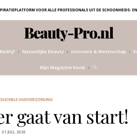
NSPIRATIEPLATFORM VOOR ALLE PROFESSIONALS UIT DE SCHOONHEIDS- E
Beauty-Pro.nl
Bedrijf
Natuurlijke Beauty
Innovatie & Wetenschap
E
Mijn Magazine Kiosk
SSIONELE HUIDVERZORGING
r gaat van start!
POSTED
31 JULI, 2020
ON