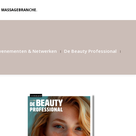
N MASSAGEBRANCHE.
venementen & Netwerken
De Beauty Professional