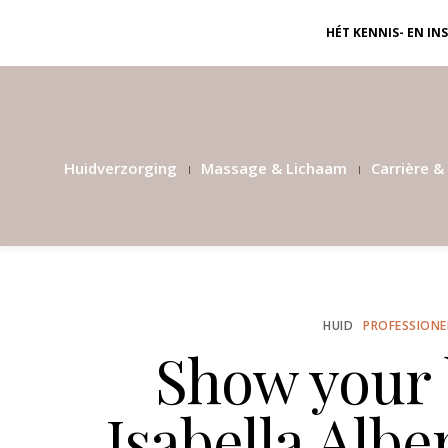
HÉT KENNIS- EN I
Huidverzorging
Massage & Lichaam
Carrière & 
HUID
PROFESSIONE
Show your 
Isabella Alb