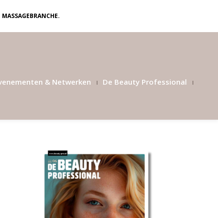
N MASSAGEBRANCHE.
venementen & Netwerken
De Beauty Professional