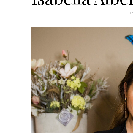
P
1
O