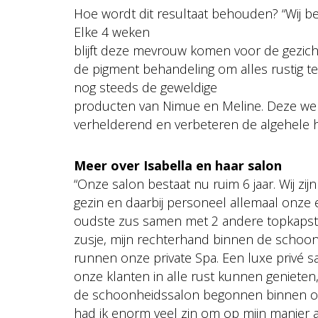
Hoe wordt dit resultaat behouden? “Wij b
Elke 4 weken
blijft deze mevrouw komen voor de gezic
de pigment behandeling om alles rustig t
nog steeds de geweldige
producten van Nimue en Meline. Deze wer
verhelderend en verbeteren de algehele h
Meer over Isabella en haar salon
“Onze salon bestaat nu ruim 6 jaar. Wij zi
gezin en daarbij personeel allemaal onze 
oudste zus samen met 2 andere topkapste
zusje, mijn rechterhand binnen de schoo
runnen onze private Spa. Een luxe privé 
onze klanten in alle rust kunnen genieten
de schoonheidssalon begonnen binnen ons
had ik enorm veel zin om op mijn manier a