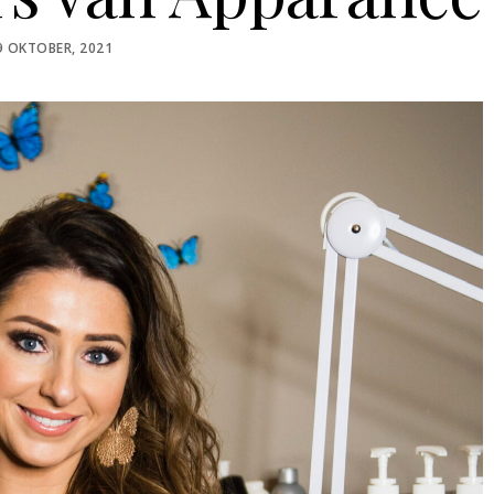
OSTED
9 OKTOBER, 2021
N